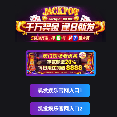
首页
关于凯发K8官网
产品展示
k8凯发(中国)天生赢家·一触即发
联系我们