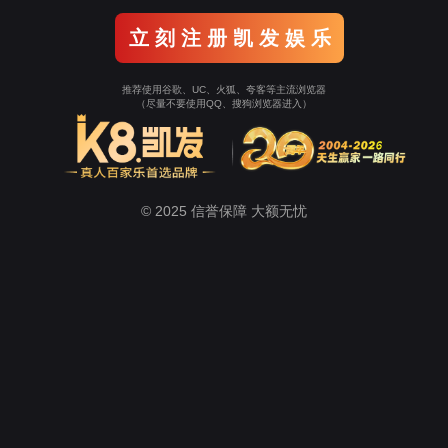
关于凯发K8官网
公司简介
公司文化
产
)天生赢家·一触即发
联系我们
包装机械自动化优质供应商
专业包装机械生产厂家(已成立13年10个月10天)